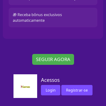
🎁 Receba bônus exclusivos
automaticamente
SEGUIR AGORA
Acessos
Login
Registrar-se