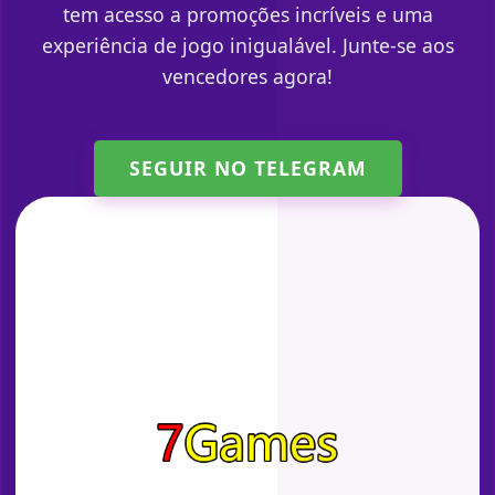
tem acesso a promoções incríveis e uma
experiência de jogo inigualável. Junte-se aos
vencedores agora!
SEGUIR NO TELEGRAM