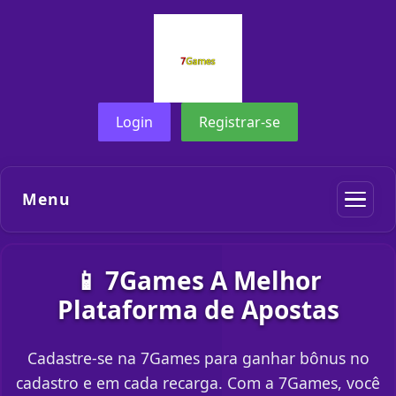
Login
Registrar-se
Menu
📱 7Games A Melhor
Plataforma de Apostas
Cadastre-se na 7Games para ganhar bônus no
cadastro e em cada recarga. Com a 7Games, você