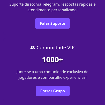
Suporte direto via Telegram, respostas rápidas e
atendimento personalizado!
Falar Suporte
👥 Comunidade VIP
1000+
Junte-se a uma comunidade exclusiva de
jogadores e compartilhe experiências!
Entrar Grupo