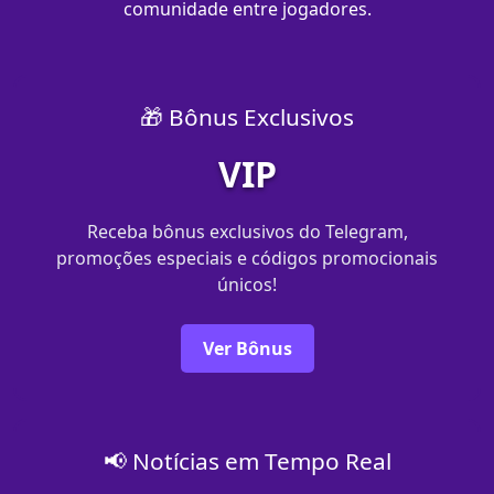
comunidade entre jogadores.
🎁 Bônus Exclusivos
VIP
Receba bônus exclusivos do Telegram,
promoções especiais e códigos promocionais
únicos!
Ver Bônus
📢 Notícias em Tempo Real