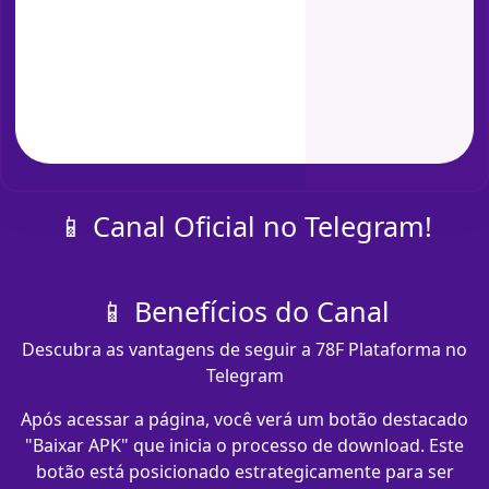
📱 Canal Oficial no Telegram!
📱 Benefícios do Canal
Descubra as vantagens de seguir a 78F Plataforma no
Telegram
Após acessar a página, você verá um botão destacado
"Baixar APK" que inicia o processo de download. Este
botão está posicionado estrategicamente para ser