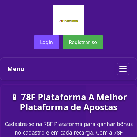
Login
Registrar-se
Menu
📱 78F Plataforma A Melhor
Plataforma de Apostas
Cadastre-se na 78F Plataforma para ganhar bônus
no cadastro e em cada recarga. Com a 78F