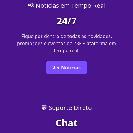
📢 Notícias em Tempo Real
24/7
Fique por dentro de todas as novidades,
promoções e eventos da 78F Plataforma em
tempo real!
Ver Notícias
💬 Suporte Direto
Chat