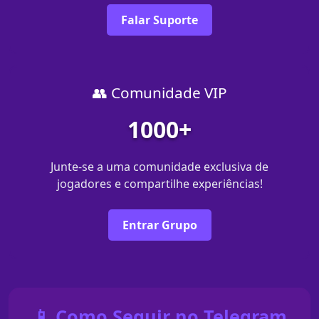
Falar Suporte
👥 Comunidade VIP
1000+
Junte-se a uma comunidade exclusiva de
jogadores e compartilhe experiências!
Entrar Grupo
📱 Como Seguir no Telegram