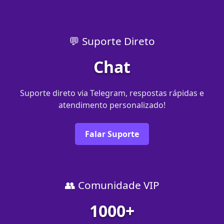
💬 Suporte Direto
Chat
Suporte direto via Telegram, respostas rápidas e
atendimento personalizado!
Falar Suporte
👥 Comunidade VIP
1000+