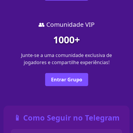
👥 Comunidade VIP
1000+
Junte-se a uma comunidade exclusiva de
jogadores e compartilhe experiências!
Entrar Grupo
📱 Como Seguir no Telegram