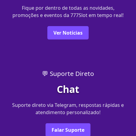
Fique por dentro de todas as novidades,
promoções e eventos da 777Slot em tempo real!
Ver Notícias
💬 Suporte Direto
Chat
Suporte direto via Telegram, respostas rápidas e
atendimento personalizado!
Falar Suporte