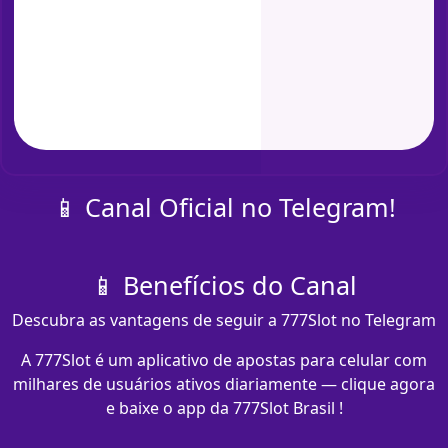
📱 Canal Oficial no Telegram!
📱 Benefícios do Canal
Descubra as vantagens de seguir a 777Slot no Telegram
A 777Slot é um aplicativo de apostas para celular com
milhares de usuários ativos diariamente — clique agora
e baixe o app da 777Slot Brasil !