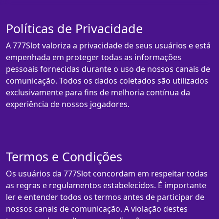
Políticas de Privacidade
A 777Slot valoriza a privacidade de seus usuários e está
empenhada em proteger todas as informações
pessoais fornecidas durante o uso de nossos canais de
comunicação. Todos os dados coletados são utilizados
exclusivamente para fins de melhoria contínua da
experiência de nossos jogadores.
Termos e Condições
Os usuários da 777Slot concordam em respeitar todas
as regras e regulamentos estabelecidos. É importante
ler e entender todos os termos antes de participar de
nossos canais de comunicação. A violação destes