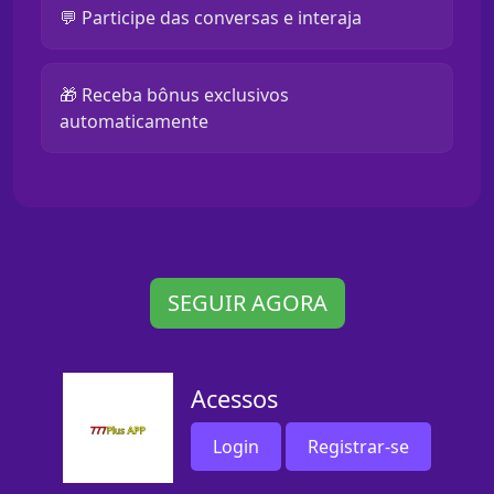
💬 Participe das conversas e interaja
🎁 Receba bônus exclusivos
automaticamente
SEGUIR AGORA
Acessos
Login
Registrar-se