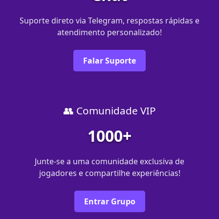
Suporte direto via Telegram, respostas rápidas e
atendimento personalizado!
Falar Suporte
👥 Comunidade VIP
1000+
Junte-se a uma comunidade exclusiva de
jogadores e compartilhe experiências!
Entrar Grupo