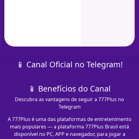
📱 Canal Oficial no Telegram!
📱 Benefícios do Canal
Descubra as vantagens de seguir a 777Plus no
Telegram
A 777Plus é uma das plataformas de entretenimento
mais populares — a plataforma 777Plus Brasil está
disponível no PC, APP e navegador, para jogar a