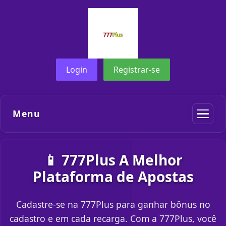
Login
Registrar-se
Menu
📱 777Plus A Melhor
Plataforma de Apostas
Cadastre-se na 777Plus para ganhar bônus no
cadastro e em cada recarga. Com a 777Plus, você