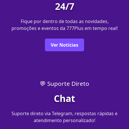
24/7
Fique por dentro de todas as novidades,
promoções e eventos da 777Plus em tempo real!
Ver Notícias
💬 Suporte Direto
Chat
Suporte direto via Telegram, respostas rápidas e
atendimento personalizado!