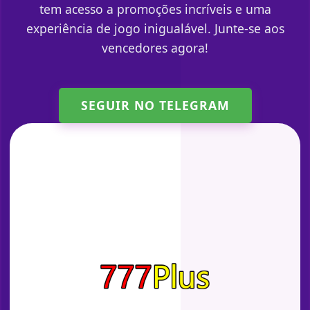
tem acesso a promoções incríveis e uma
experiência de jogo inigualável. Junte-se aos
vencedores agora!
SEGUIR NO TELEGRAM