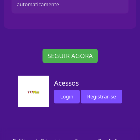
automaticamente
SEGUIR AGORA
Acessos
Login
Registrar-se