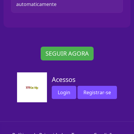
automaticamente
SEGUIR AGORA
Acessos
Login
Registrar-se