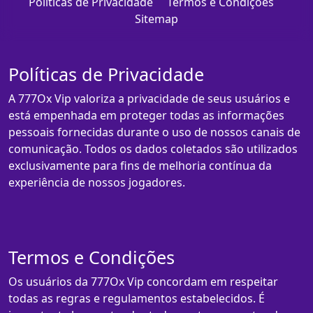
Políticas de Privacidade
Termos e Condições
Sitemap
Políticas de Privacidade
A 777Ox Vip valoriza a privacidade de seus usuários e
está empenhada em proteger todas as informações
pessoais fornecidas durante o uso de nossos canais de
comunicação. Todos os dados coletados são utilizados
exclusivamente para fins de melhoria contínua da
experiência de nossos jogadores.
Termos e Condições
Os usuários da 777Ox Vip concordam em respeitar
todas as regras e regulamentos estabelecidos. É