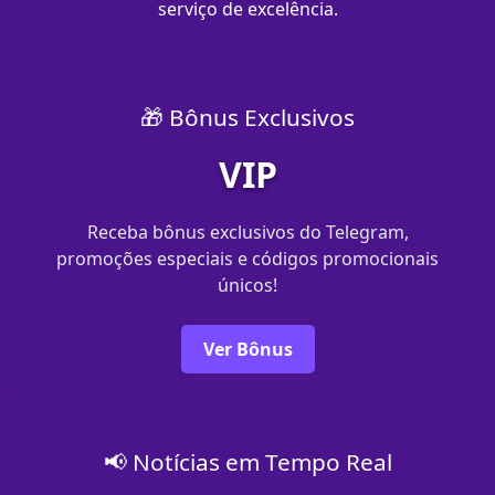
serviço de excelência.
🎁 Bônus Exclusivos
VIP
Receba bônus exclusivos do Telegram,
promoções especiais e códigos promocionais
únicos!
Ver Bônus
📢 Notícias em Tempo Real