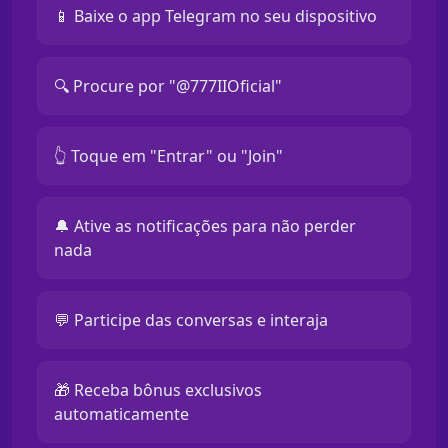
📱 Baixe o app Telegram no seu dispositivo
🔍 Procure por "@777IIOficial"
👆 Toque em "Entrar" ou "Join"
🔔 Ative as notificações para não perder
nada
💬 Participe das conversas e interaja
🎁 Receba bônus exclusivos
automaticamente