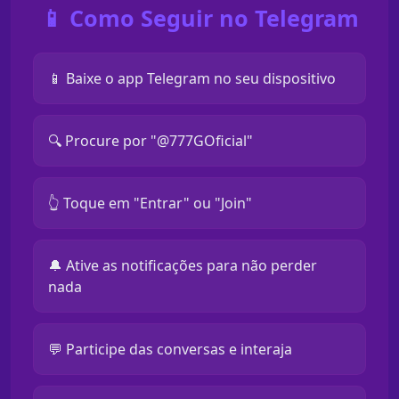
📱 Como Seguir no Telegram
📱 Baixe o app Telegram no seu dispositivo
🔍 Procure por "@777GOficial"
👆 Toque em "Entrar" ou "Join"
🔔 Ative as notificações para não perder
nada
💬 Participe das conversas e interaja