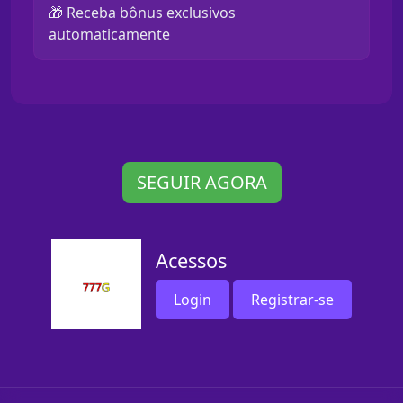
🎁 Receba bônus exclusivos
automaticamente
SEGUIR AGORA
Acessos
Login
Registrar-se