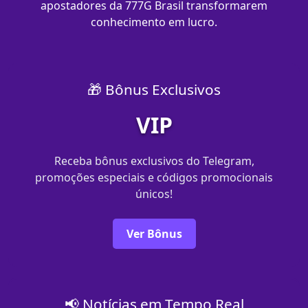
apostadores da 777G Brasil transformarem
conhecimento em lucro.
🎁 Bônus Exclusivos
VIP
Receba bônus exclusivos do Telegram,
promoções especiais e códigos promocionais
únicos!
Ver Bônus
📢 Notícias em Tempo Real