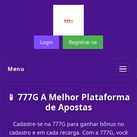
Login
Registrar-se
Menu
📱 777G A Melhor Plataforma
de Apostas
Cadastre-se na 777G para ganhar bônus no
cadastro e em cada recarga. Com a 777G, você