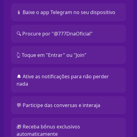
📱 Baixe o app Telegram no seu dispositivo
🔍 Procure por "@777DnaOficial"
👆 Toque em "Entrar" ou "Join"
🔔 Ative as notificações para não perder
nada
💬 Participe das conversas e interaja
🎁 Receba bônus exclusivos
automaticamente