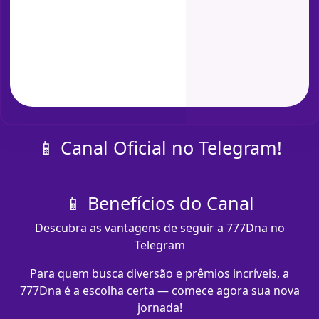
📱 Canal Oficial no Telegram!
📱 Benefícios do Canal
Descubra as vantagens de seguir a 777Dna no
Telegram
Para quem busca diversão e prêmios incríveis, a
777Dna é a escolha certa — comece agora sua nova
jornada!