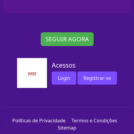
SEGUIR AGORA
Acessos
Login
Registrar-se
Políticas de Privacidade
Termos e Condições
Sitemap