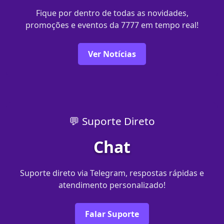
Fique por dentro de todas as novidades,
promoções e eventos da 7777 em tempo real!
Ver Notícias
💬 Suporte Direto
Chat
Suporte direto via Telegram, respostas rápidas e
atendimento personalizado!
Falar Suporte