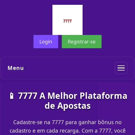
Login
Registrar-se
Menu
📱 7777 A Melhor Plataforma
de Apostas
Cadastre-se na 7777 para ganhar bônus no
cadastro e em cada recarga. Com a 7777, você