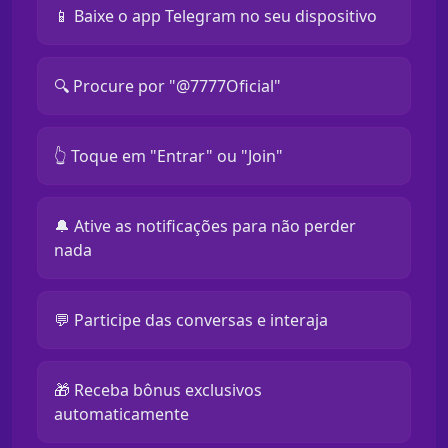
📱 Baixe o app Telegram no seu dispositivo
🔍 Procure por "@7777Oficial"
👆 Toque em "Entrar" ou "Join"
🔔 Ative as notificações para não perder
nada
💬 Participe das conversas e interaja
🎁 Receba bônus exclusivos
automaticamente