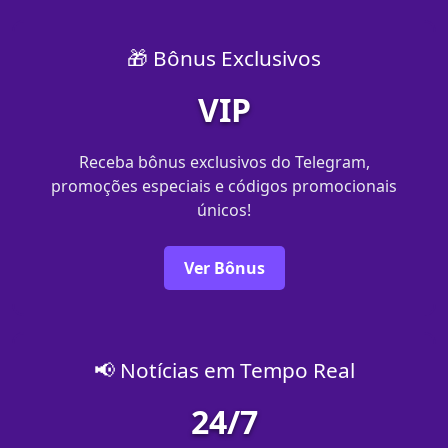
🎁 Bônus Exclusivos
VIP
Receba bônus exclusivos do Telegram,
promoções especiais e códigos promocionais
únicos!
Ver Bônus
📢 Notícias em Tempo Real
24/7