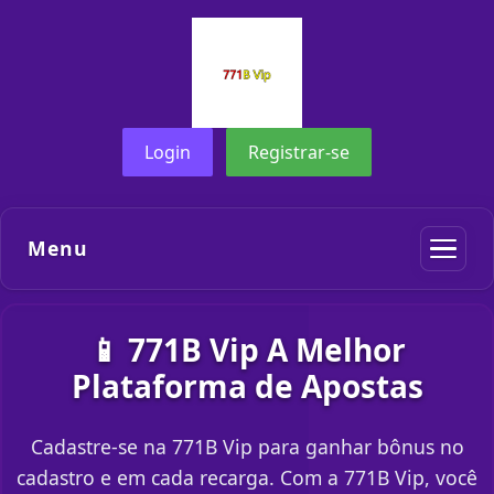
Login
Registrar-se
Menu
📱 771B Vip A Melhor
Plataforma de Apostas
Cadastre-se na 771B Vip para ganhar bônus no
cadastro e em cada recarga. Com a 771B Vip, você