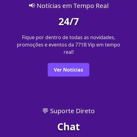
📢 Notícias em Tempo Real
24/7
Fique por dentro de todas as novidades,
promoções e eventos da 771B Vip em tempo
real!
Ver Notícias
💬 Suporte Direto
Chat