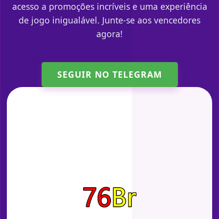
acesso a promoções incríveis e uma experiência
de jogo inigualável. Junte-se aos vencedores
agora!
SEGUIR NO TELEGRAM