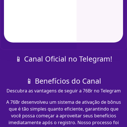
📱 Canal Oficial no Telegram!
📱 Benefícios do Canal
Descubra as vantagens de seguir a 76Br no Telegram
A 76Br desenvolveu um sistema de ativação de bônus
que é tão simples quanto eficiente, garantindo que
você possa começar a aproveitar seus benefícios
imediatamente após o registro. Nosso processo foi