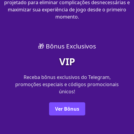
projetado para eliminar complicações desnecessárias e
maximizar sua experiência de jogo desde o primeiro
momento.
🎁 Bônus Exclusivos
VIP
Receba bônus exclusivos do Telegram,
promoções especiais e códigos promocionais
únicos!
Ver Bônus