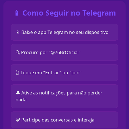
📱 Como Seguir no Telegram
📱 Baixe o app Telegram no seu dispositivo
🔍 Procure por "@76BrOficial"
👆 Toque em "Entrar" ou "Join"
🔔 Ative as notificações para não perder
nada
💬 Participe das conversas e interaja