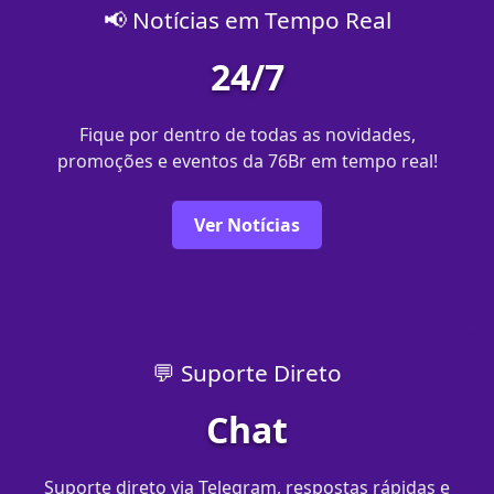
📢 Notícias em Tempo Real
24/7
Fique por dentro de todas as novidades,
promoções e eventos da 76Br em tempo real!
Ver Notícias
💬 Suporte Direto
Chat
Suporte direto via Telegram, respostas rápidas e