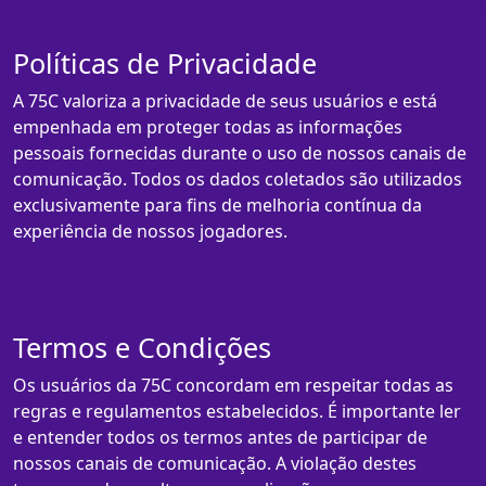
Políticas de Privacidade
A 75C valoriza a privacidade de seus usuários e está
empenhada em proteger todas as informações
pessoais fornecidas durante o uso de nossos canais de
comunicação. Todos os dados coletados são utilizados
exclusivamente para fins de melhoria contínua da
experiência de nossos jogadores.
Termos e Condições
Os usuários da 75C concordam em respeitar todas as
regras e regulamentos estabelecidos. É importante ler
e entender todos os termos antes de participar de
nossos canais de comunicação. A violação destes