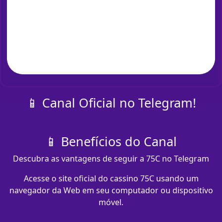
📱 Canal Oficial no Telegram!
📱 Benefícios do Canal
Descubra as vantagens de seguir a 75C no Telegram
Acesse o site oficial do cassino 75C usando um
navegador da Web em seu computador ou dispositivo
móvel.