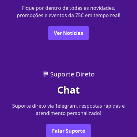
Fique por dentro de todas as novidades,
promoções e eventos da 75C em tempo real!
Ver Notícias
💬 Suporte Direto
Chat
Suporte direto via Telegram, respostas rápidas e
atendimento personalizado!
Falar Suporte