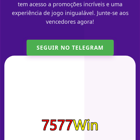
tem acesso a promoções incríveis e uma
experiência de jogo inigualável. Junte-se aos
vencedores agora!
SEGUIR NO TELEGRAM