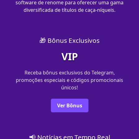
software de renome para oferecer uma gama
diversificada de títulos de caça-níqueis.
🎁 Bônus Exclusivos
VIP
Receba bônus exclusivos do Telegram,
promoções especiais e códigos promocionais
únicos!
Ver Bônus
📢 Notícias em Tempo Real