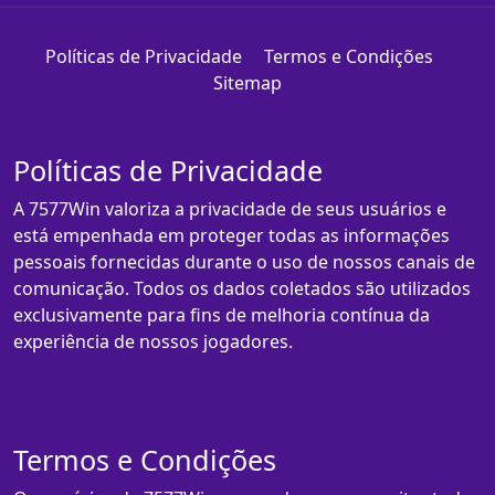
Políticas de Privacidade
Termos e Condições
Sitemap
Políticas de Privacidade
A 7577Win valoriza a privacidade de seus usuários e
está empenhada em proteger todas as informações
pessoais fornecidas durante o uso de nossos canais de
comunicação. Todos os dados coletados são utilizados
exclusivamente para fins de melhoria contínua da
experiência de nossos jogadores.
Termos e Condições