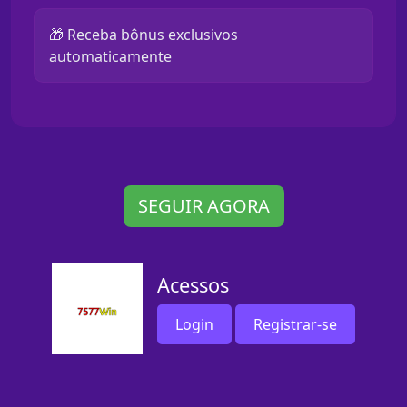
🎁 Receba bônus exclusivos
automaticamente
SEGUIR AGORA
Acessos
Login
Registrar-se