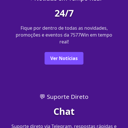
24/7
Fique por dentro de todas as novidades,
promoções e eventos da 7577Win em tempo
real!
Ver Notícias
💬 Suporte Direto
Chat
Suporte direto via Telegram, respostas rápidas e