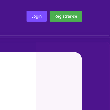
Login
Registrar-se