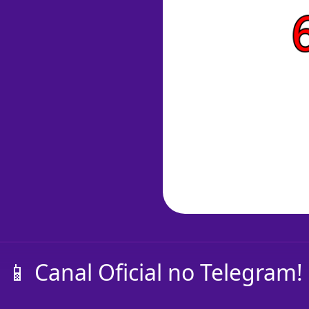
📱 Canal Oficial no Telegram!