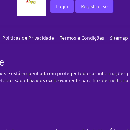
Login
Registrar-se
Políticas de Privacidade
Termos e Condições
Sitemap
de
ários e está empenhada em proteger todas as informações p
tados são utilizados exclusivamente para fins de melhoria