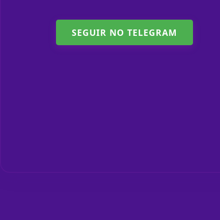
SEGUIR NO TELEGRAM