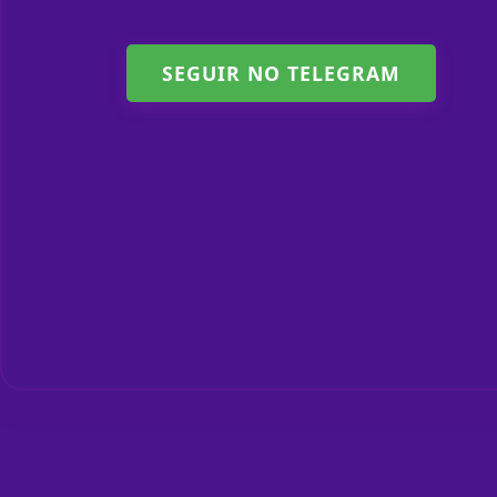
SEGUIR NO TELEGRAM