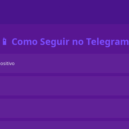
📱 Como Seguir no Telegram
ositivo