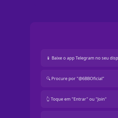
📱 Baixe o app Telegram no seu disp
🔍 Procure por "@6BBOficial"
👆 Toque em "Entrar" ou "Join"