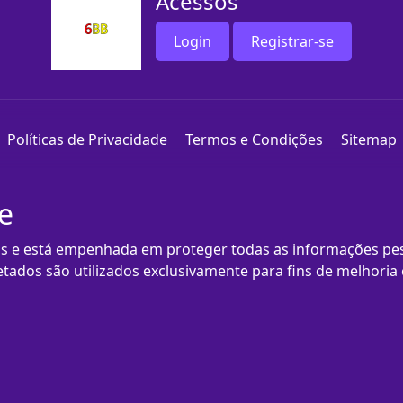
Acessos
Login
Registrar-se
Políticas de Privacidade
Termos e Condições
Sitemap
de
ios e está empenhada em proteger todas as informações pe
tados são utilizados exclusivamente para fins de melhoria