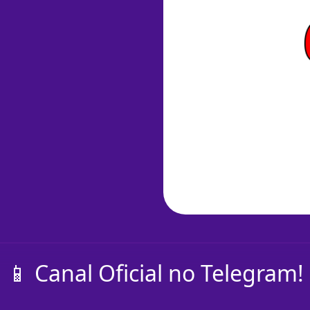
📱 Canal Oficial no Telegram!