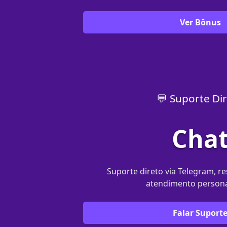
Ver Bônus
💬 Suporte Di
Cha
Suporte direto via Telegram, r
atendimento persona
Falar Suport