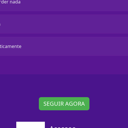
erder nada
a
aticamente
SEGUIR AGORA