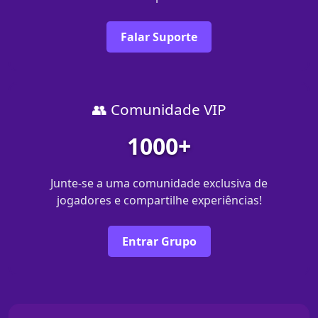
Falar Suporte
👥 Comunidade VIP
1000+
Junte-se a uma comunidade exclusiva de
jogadores e compartilhe experiências!
Entrar Grupo