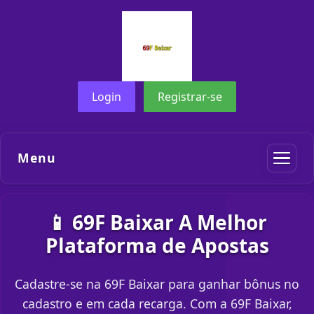
Login
Registrar-se
Menu
📱 69F Baixar A Melhor
Plataforma de Apostas
Cadastre-se na 69F Baixar para ganhar bônus no
cadastro e em cada recarga. Com a 69F Baixar,