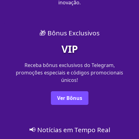
inovação.
🎁 Bônus Exclusivos
VIP
Receba bônus exclusivos do Telegram,
promoções especiais e códigos promocionais
únicos!
Ver Bônus
📢 Notícias em Tempo Real