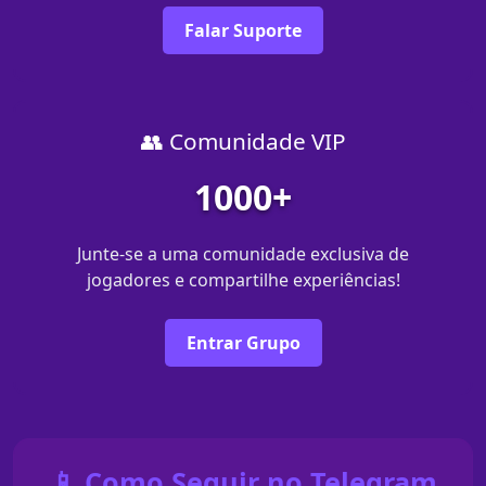
Falar Suporte
👥 Comunidade VIP
1000+
Junte-se a uma comunidade exclusiva de
jogadores e compartilhe experiências!
Entrar Grupo
📱 Como Seguir no Telegram