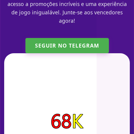
acesso a promoções incríveis e uma experiência
de jogo inigualável. Junte-se aos vencedores
agora!
SEGUIR NO TELEGRAM