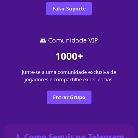
Falar Suporte
👥 Comunidade VIP
1000+
Junte-se a uma comunidade exclusiva de
jogadores e compartilhe experiências!
Entrar Grupo
📱 Como Seguir no Telegram