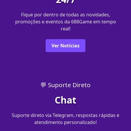
Fique por dentro de todas as novidades,
promoções e eventos da 688Game em tempo
real!
Ver Notícias
💬 Suporte Direto
Chat
Suporte direto via Telegram, respostas rápidas e
atendimento personalizado!