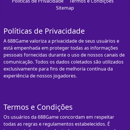
Políticas de Privacidade
Termos e Condições
Sitemap
Políticas de Privacidade
A 688Game valoriza a privacidade de seus usuários e
está empenhada em proteger todas as informações
pessoais fornecidas durante o uso de nossos canais de
comunicação. Todos os dados coletados são utilizados
exclusivamente para fins de melhoria contínua da
experiência de nossos jogadores.
Termos e Condições
Os usuários da 688Game concordam em respeitar
todas as regras e regulamentos estabelecidos. É