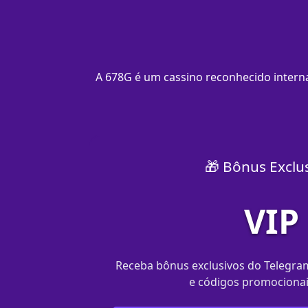
A 678G é um cassino reconhecido interna
🎁 Bônus Exclu
VIP
Receba bônus exclusivos do Telegra
e códigos promocionai