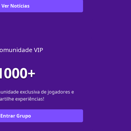
Ver Notícias
Comunidade VIP
1000+
unidade exclusiva de jogadores e
rtilhe experiências!
Entrar Grupo