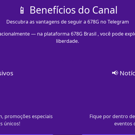
📱 Benefícios do Canal
Descubra as vantagens de seguir a 678G no Telegram
cionalmente — na plataforma 678G Brasil , você pode expl
liberdade.
sivos
📢 Notí
m, promoções especiais
Fique por dentro d
s únicos!
eventos 