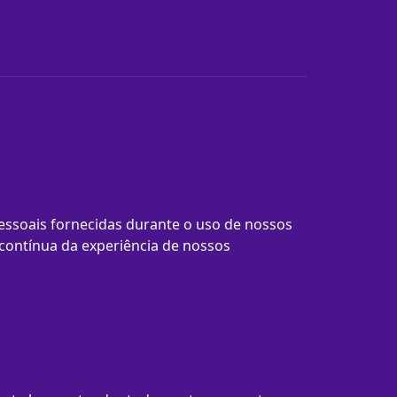
essoais fornecidas durante o uso de nossos
 contínua da experiência de nossos