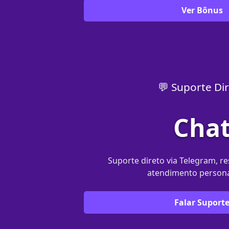
Ver Bônus
💬 Suporte Di
Cha
Suporte direto via Telegram, r
atendimento persona
Falar Suport