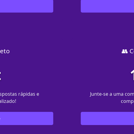
reto
👥 
t
espostas rápidas e
Junte-se a uma com
lizado!
compa
e