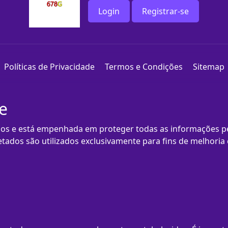
Login
Registrar-se
Políticas de Privacidade
Termos e Condições
Sitemap
de
rios e está empenhada em proteger todas as informações p
tados são utilizados exclusivamente para fins de melhoria