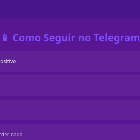
📱 Como Seguir no Telegram
ositivo
erder nada