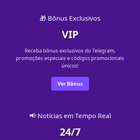
🎁 Bônus Exclusivos
VIP
Receba bônus exclusivos do Telegram,
promoções especiais e códigos promocionais
únicos!
Ver Bônus
📢 Notícias em Tempo Real
24/7