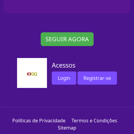
SEGUIR AGORA
Acessos
Login
Registrar-se
Políticas de Privacidade
Termos e Condições
Sitemap