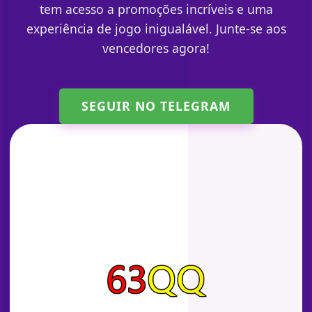
tem acesso a promoções incríveis e uma
experiência de jogo inigualável. Junte-se aos
vencedores agora!
SEGUIR NO TELEGRAM