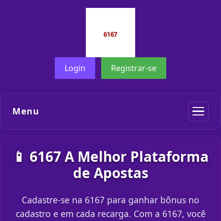
Login
Registrar-se
Menu
📱 6167 A Melhor Plataforma
de Apostas
Cadastre-se na 6167 para ganhar bônus no
cadastro e em cada recarga. Com a 6167, você