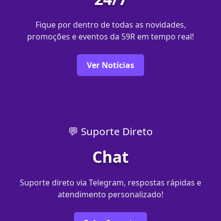
Fique por dentro de todas as novidades,
promoções e eventos da 59R em tempo real!
Ver Notícias
💬 Suporte Direto
Chat
Suporte direto via Telegram, respostas rápidas e
atendimento personalizado!