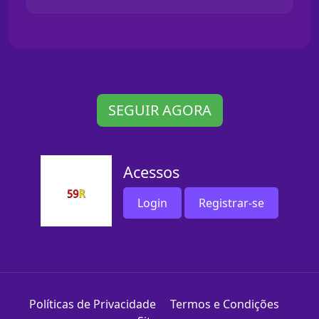
SEGUIR AGORA
Acessos
Login
Registrar-se
Políticas de Privacidade
Termos e Condições