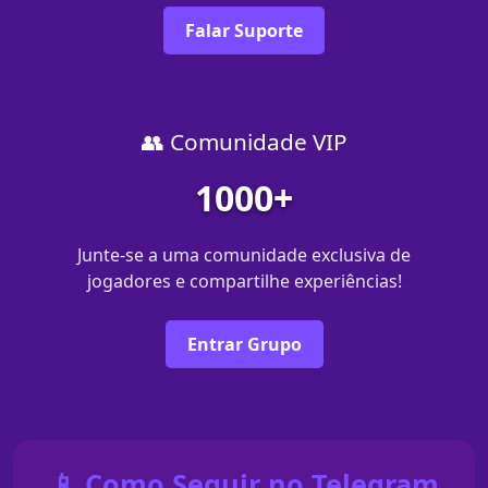
Falar Suporte
👥 Comunidade VIP
1000+
Junte-se a uma comunidade exclusiva de
jogadores e compartilhe experiências!
Entrar Grupo
📱 Como Seguir no Telegram