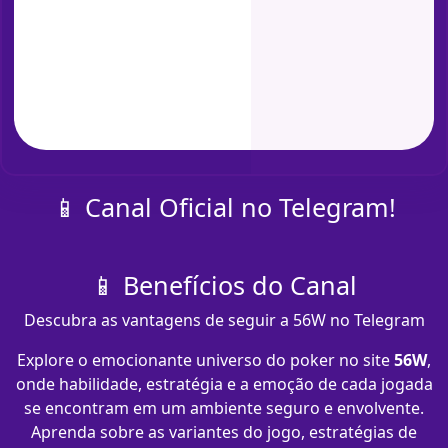
📱 Canal Oficial no Telegram!
📱 Benefícios do Canal
Descubra as vantagens de seguir a 56W no Telegram
Explore o emocionante universo do poker no site
56W
,
onde habilidade, estratégia e a emoção de cada jogada
se encontram em um ambiente seguro e envolvente.
Aprenda sobre as variantes do jogo, estratégias de