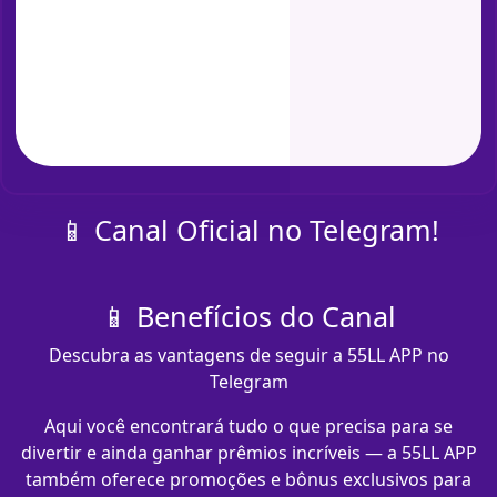
📱 Canal Oficial no Telegram!
📱 Benefícios do Canal
Descubra as vantagens de seguir a 55LL APP no
Telegram
Aqui você encontrará tudo o que precisa para se
divertir e ainda ganhar prêmios incríveis — a 55LL APP
também oferece promoções e bônus exclusivos para