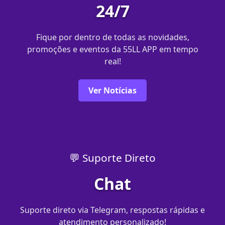
24/7
Fique por dentro de todas as novidades,
promoções e eventos da 55LL APP em tempo
real!
Ver Notícias
💬 Suporte Direto
Chat
Suporte direto via Telegram, respostas rápidas e
atendimento personalizado!