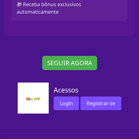
🎁 Receba bônus exclusivos
automaticamente
SEGUIR AGORA
Acessos
Login
Registrar-se