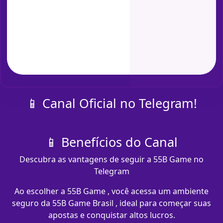
📱 Canal Oficial no Telegram!
📱 Benefícios do Canal
Descubra as vantagens de seguir a 55B Game no
Telegram
Ao escolher a 55B Game , você acessa um ambiente
seguro da 55B Game Brasil , ideal para começar suas
apostas e conquistar altos lucros.