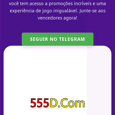
você tem acesso a promoções incríveis e uma
experiência de jogo inigualável. Junte-se aos
vencedores agora!
SEGUIR NO TELEGRAM