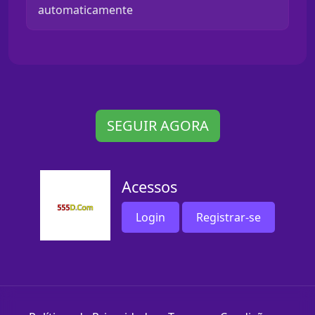
automaticamente
SEGUIR AGORA
Acessos
Login
Registrar-se