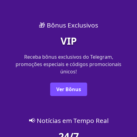
🎁 Bônus Exclusivos
VIP
Receba bônus exclusivos do Telegram,
promoções especiais e códigos promocionais
únicos!
Ver Bônus
📢 Notícias em Tempo Real
24/7