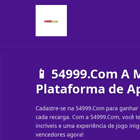
📱 54999.Com A 
Plataforma de A
Cadastre-se na 54999.Com para ganhar
cada recarga. Com a 54999.Com, você 
incríveis e uma experiência de jogo inig
vencedores agora!