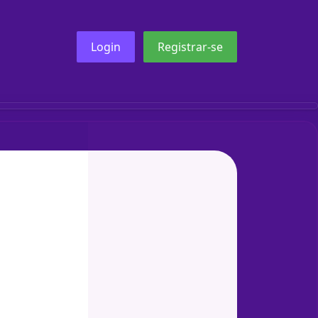
Login
Registrar-se