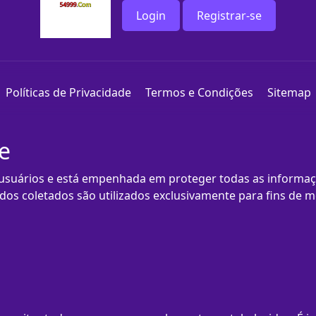
Login
Registrar-se
Políticas de Privacidade
Termos e Condições
Sitemap
de
s usuários e está empenhada em proteger todas as informaç
os coletados são utilizados exclusivamente para fins de m