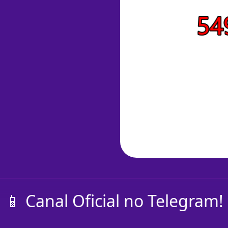
📱 Canal Oficial no Telegram!