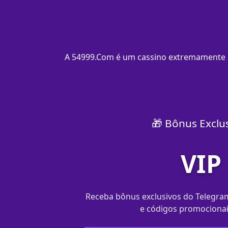
A 54999.Com é um cassino extremamente po
🎁 Bônus Exclu
VIP
Receba bônus exclusivos do Telegra
e códigos promocionai