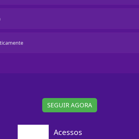
a
aticamente
SEGUIR AGORA
Acessos