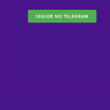
SEGUIR NO TELEGRAM