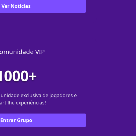
Ver Notícias
Comunidade VIP
1000+
unidade exclusiva de jogadores e
rtilhe experiências!
Entrar Grupo