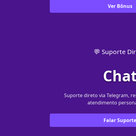
Ver Bônus
💬 Suporte Di
Cha
Suporte direto via Telegram, r
atendimento persona
Falar Suport