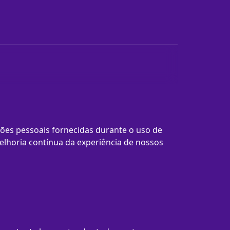
ões pessoais fornecidas durante o uso de
elhoria contínua da experiência de nossos