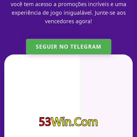
você tem acesso a promoções incríveis e uma
experiência de jogo inigualável. Junte-se aos
vencedores agora!
SEGUIR NO TELEGRAM