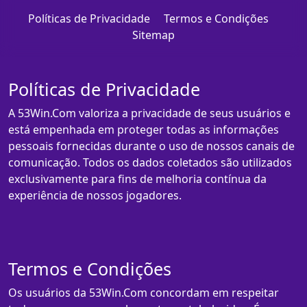
Políticas de Privacidade
Termos e Condições
Sitemap
Políticas de Privacidade
A 53Win.Com valoriza a privacidade de seus usuários e
está empenhada em proteger todas as informações
pessoais fornecidas durante o uso de nossos canais de
comunicação. Todos os dados coletados são utilizados
exclusivamente para fins de melhoria contínua da
experiência de nossos jogadores.
Termos e Condições
Os usuários da 53Win.Com concordam em respeitar