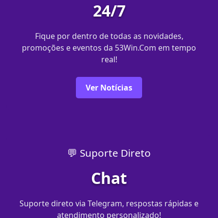
24/7
Fique por dentro de todas as novidades,
promoções e eventos da 53Win.Com em tempo
real!
Ver Notícias
💬 Suporte Direto
Chat
Suporte direto via Telegram, respostas rápidas e
atendimento personalizado!