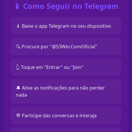
📱 Como Seguir no Telegram
📱 Baixe o app Telegram no seu dispositivo
🔍 Procure por "@53Win.ComOficial"
👆 Toque em "Entrar" ou "Join"
🔔 Ative as notificações para não perder
nada
💬 Participe das conversas e interaja