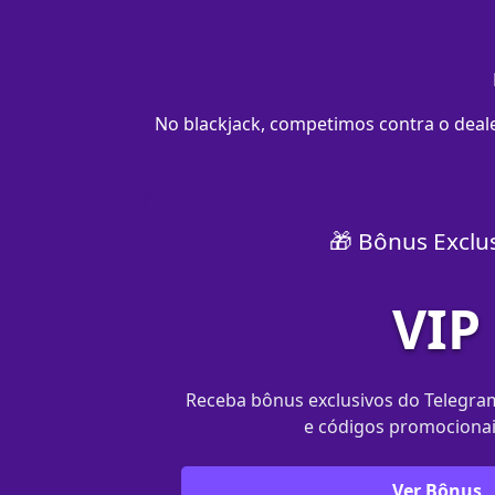
No blackjack, competimos contra o deale
🎁 Bônus Exclu
VIP
Receba bônus exclusivos do Telegra
e códigos promocionai
Ver Bônus