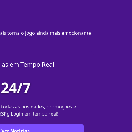
m
eais torna o jogo ainda mais emocionante
cias em Tempo Real
24/7
e todas as novidades, promoções e
53Pg Login em tempo real!
Ver Notícias