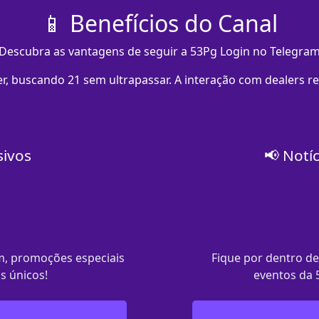
📱 Benefícios do Canal
Descubra as vantagens de seguir a 53Pg Login no Telegra
r, buscando 21 sem ultrapassar. A interação com dealers r
sivos
📢 Notí
m, promoções especiais
Fique por dentro d
s únicos!
eventos da 