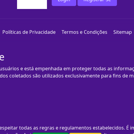
Políticas de Privacidade
Termos e Condições
Sitemap
de
s usuários e está empenhada em proteger todas as informa
os coletados são utilizados exclusivamente para fins de m
peitar todas as regras e regulamentos estabelecidos. É i