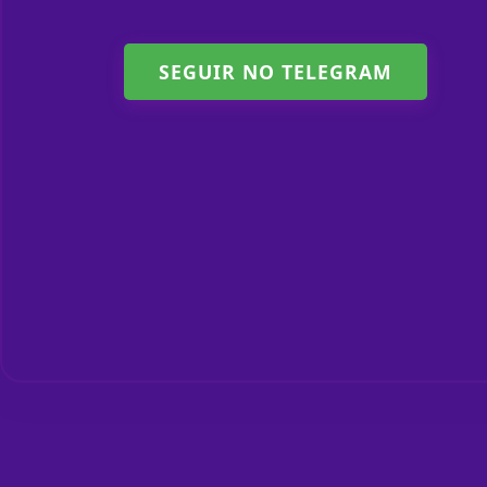
SEGUIR NO TELEGRAM