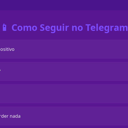
📱 Como Seguir no Telegram
ositivo
"
erder nada