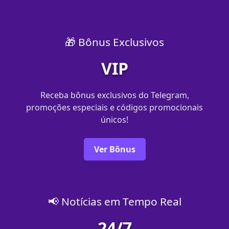
🎁 Bônus Exclusivos
VIP
Receba bônus exclusivos do Telegram,
promoções especiais e códigos promocionais
únicos!
Ver Bônus
📢 Notícias em Tempo Real
24/7