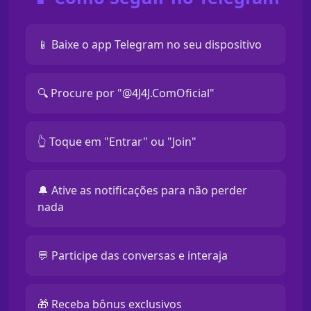
📱 Baixe o app Telegram no seu dispositivo
🔍 Procure por "@4J4J.ComOficial"
👆 Toque em "Entrar" ou "Join"
🔔 Ative as notificações para não perder
nada
💬 Participe das conversas e interaja
🎁 Receba bônus exclusivos