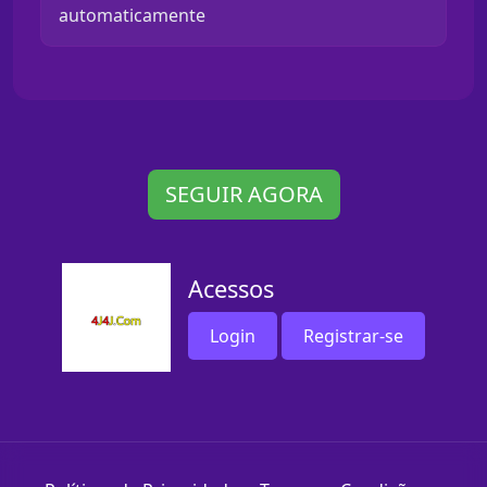
automaticamente
SEGUIR AGORA
Acessos
Login
Registrar-se