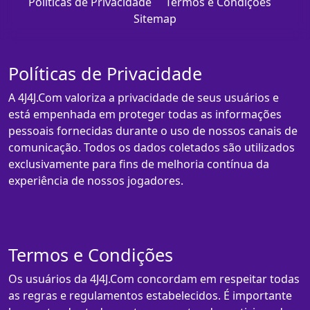
Políticas de Privacidade
Termos e Condições
Sitemap
Políticas de Privacidade
A 4J4J.Com valoriza a privacidade de seus usuários e
está empenhada em proteger todas as informações
pessoais fornecidas durante o uso de nossos canais de
comunicação. Todos os dados coletados são utilizados
exclusivamente para fins de melhoria contínua da
experiência de nossos jogadores.
Termos e Condições
Os usuários da 4J4J.Com concordam em respeitar todas
as regras e regulamentos estabelecidos. É importante