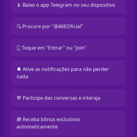
📱 Baixe o app Telegram no seu dispositivo
🔍 Procure por "@46EOficial"
👆 Toque em "Entrar" ou "Join"
🔔 Ative as notificações para não perder
nada
💬 Participe das conversas e interaja
🎁 Receba bônus exclusivos
automaticamente