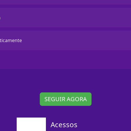
a
aticamente
SEGUIR AGORA
Acessos