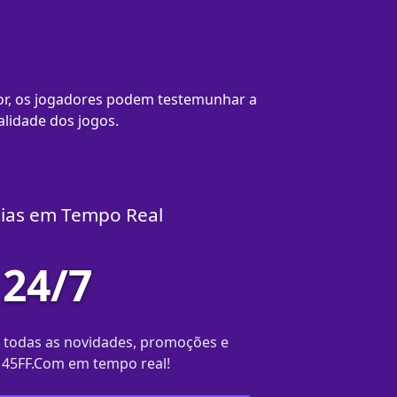
or, os jogadores podem testemunhar a
alidade dos jogos.
cias em Tempo Real
24/7
e todas as novidades, promoções e
 45FF.Com em tempo real!