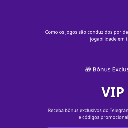
Como os jogos são conduzidos por de
jogabilidade em t
🎁 Bônus Exclu
VIP
Receba bônus exclusivos do Telegra
e códigos promocionai