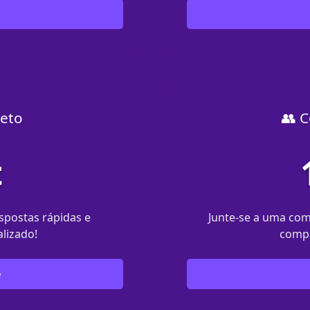
reto
👥 
t
espostas rápidas e
Junte-se a uma com
lizado!
compa
e