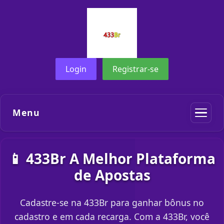
Login
Registrar-se
Menu
📱 433Br A Melhor Plataforma
de Apostas
Cadastre-se na 433Br para ganhar bônus no
cadastro e em cada recarga. Com a 433Br, você