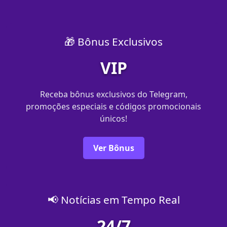
🎁 Bônus Exclusivos
VIP
Receba bônus exclusivos do Telegram,
promoções especiais e códigos promocionais
únicos!
Ver Bônus
📢 Notícias em Tempo Real
24/7