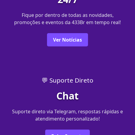
Fique por dentro de todas as novidades,
promoções e eventos da 433Br em tempo real!
Ver Notícias
💬 Suporte Direto
Chat
Suporte direto via Telegram, respostas rápidas e
atendimento personalizado!