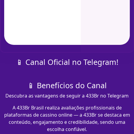
📱 Canal Oficial no Telegram!
📱 Benefícios do Canal
Descubra as vantagens de seguir a 433Br no Telegram
A 433Br Brasil realiza avaliações profissionais de
plataformas de cassino online — a 433Br se destaca em
conteúdo, engajamento e credibilidade, sendo uma
escolha confiável.