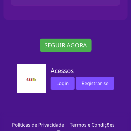
SEGUIR AGORA
Acessos
Login
Registrar-se
Políticas de Privacidade
Termos e Condições