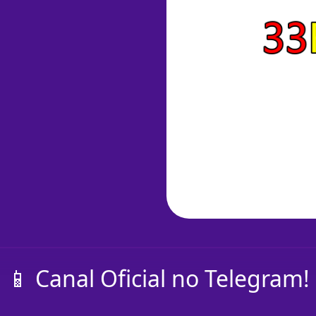
📱 Canal Oficial no Telegram!