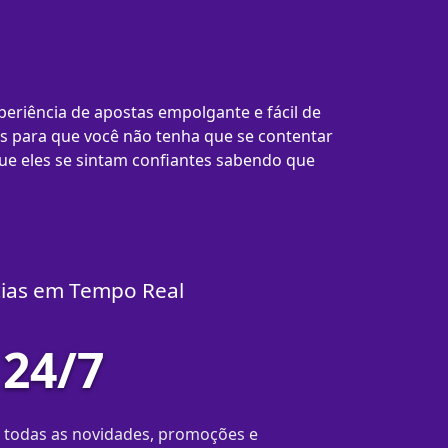
eriência de apostas empolgante e fácil de
as para que você não tenha que se contentar
ue eles se sintam confiantes sabendo que
cias em Tempo Real
24/7
e todas as novidades, promoções e