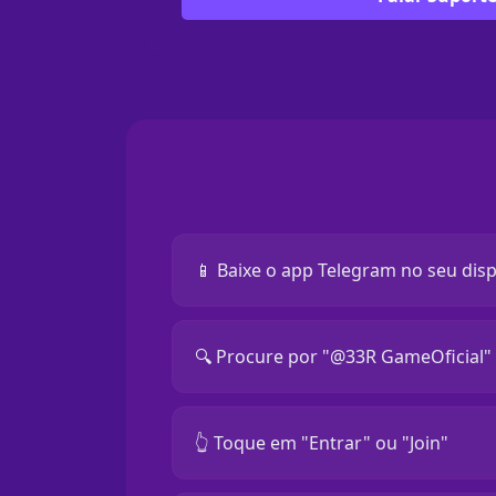
📱 Baixe o app Telegram no seu disp
🔍 Procure por "@33R GameOficial"
👆 Toque em "Entrar" ou "Join"