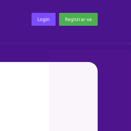
Login
Registrar-se