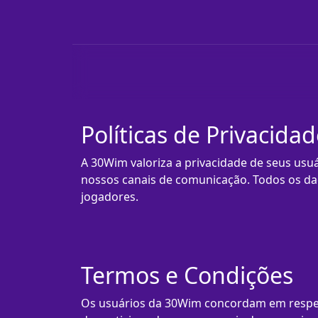
Políticas de Privacida
A 30Wim valoriza a privacidade de seus us
nossos canais de comunicação. Todos os dad
jogadores.
Termos e Condições
Os usuários da 30Wim concordam em respeit