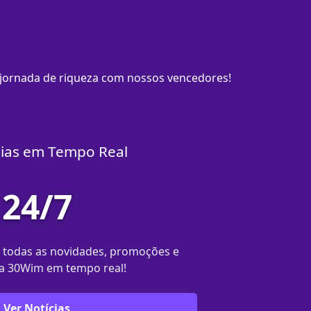
jornada de riqueza com nossos vencedores!
cias em Tempo Real
24/7
e todas as novidades, promoções e
a 30Wim em tempo real!
Ver Notícias