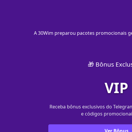
A 30Wim preparou pacotes promocionais ge
🎁 Bônus Exclu
VIP
Receba bônus exclusivos do Telegra
e códigos promocionai
Ver Bônus