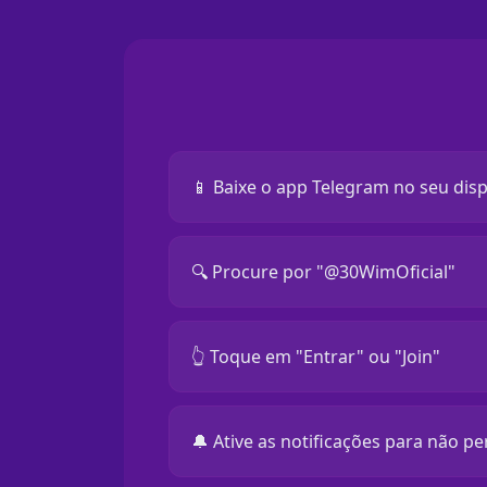
📱 Baixe o app Telegram no seu disp
🔍 Procure por "@30WimOficial"
👆 Toque em "Entrar" ou "Join"
🔔 Ative as notificações para não p