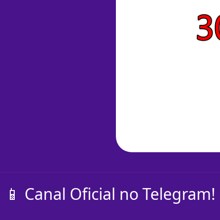
📱 Canal Oficial no Telegram!