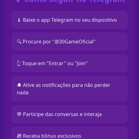
📱 Baixe o app Telegram no seu dispositivo
🔍 Procure por "@30GameOficial"
👆 Toque em "Entrar" ou "Join"
🔔 Ative as notificações para não perder
nada
💬 Participe das conversas e interaja
🎁 Receba bônus exclusivos