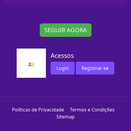
SEGUIR AGORA
Acessos
Login
Registrar-se
Políticas de Privacidade
Termos e Condições
Sitemap