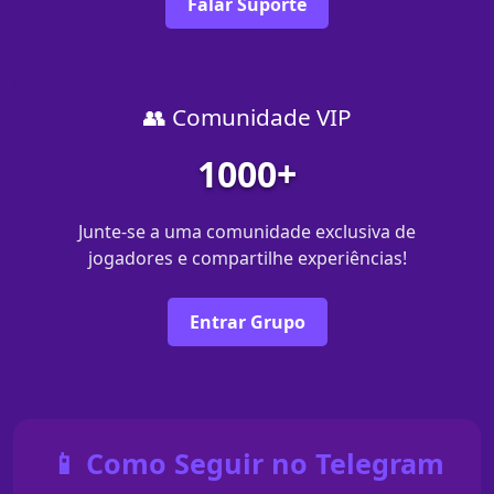
Falar Suporte
👥 Comunidade VIP
1000+
Junte-se a uma comunidade exclusiva de
jogadores e compartilhe experiências!
Entrar Grupo
📱 Como Seguir no Telegram