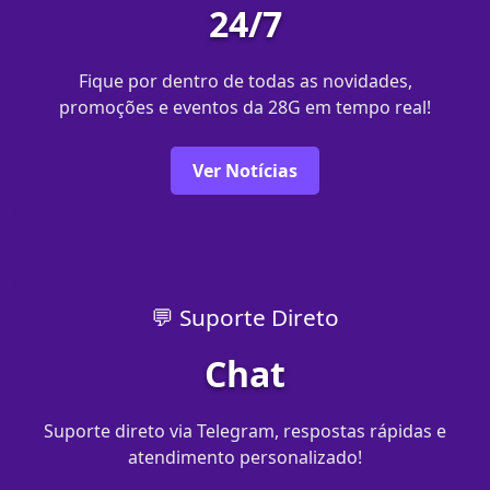
24/7
Fique por dentro de todas as novidades,
promoções e eventos da 28G em tempo real!
Ver Notícias
💬 Suporte Direto
Chat
Suporte direto via Telegram, respostas rápidas e
atendimento personalizado!