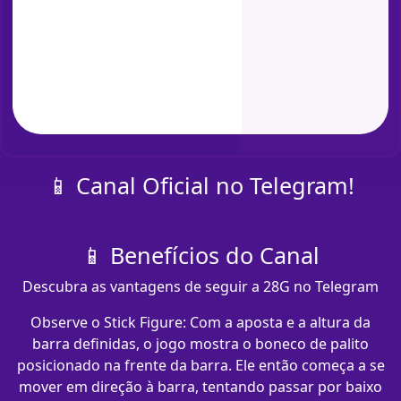
📱 Canal Oficial no Telegram!
📱 Benefícios do Canal
Descubra as vantagens de seguir a 28G no Telegram
Observe o Stick Figure: Com a aposta e a altura da
barra definidas, o jogo mostra o boneco de palito
posicionado na frente da barra. Ele então começa a se
mover em direção à barra, tentando passar por baixo