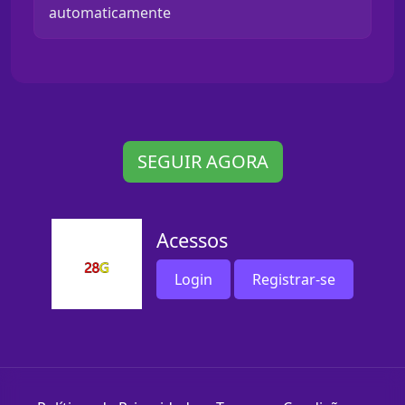
automaticamente
SEGUIR AGORA
Acessos
Login
Registrar-se