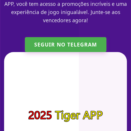
APP, você tem acesso a promoções incríveis e uma
experiência de jogo inigualável. Junte-se aos
vencedores agora!
SEGUIR NO TELEGRAM