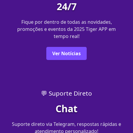
24/7
Fique por dentro de todas as novidades,
promoções e eventos da 2025 Tiger APP em
tempo real!
Ver Notícias
💬 Suporte Direto
Chat
Suporte direto via Telegram, respostas rápidas e
atendimento personalizado!