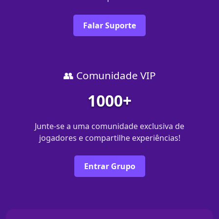
Falar Suporte
👥 Comunidade VIP
1000+
Junte-se a uma comunidade exclusiva de
jogadores e compartilhe experiências!
Entrar Grupo