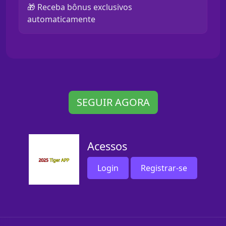
🎁 Receba bônus exclusivos
automaticamente
SEGUIR AGORA
Acessos
Login
Registrar-se