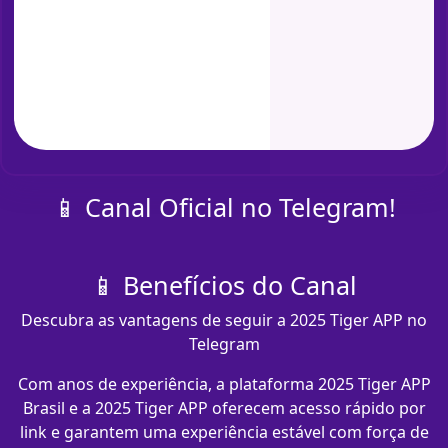
📱 Canal Oficial no Telegram!
📱 Benefícios do Canal
Descubra as vantagens de seguir a 2025 Tiger APP no
Telegram
Com anos de experiência, a plataforma 2025 Tiger APP
Brasil e a 2025 Tiger APP oferecem acesso rápido por
link e garantem uma experiência estável com força de