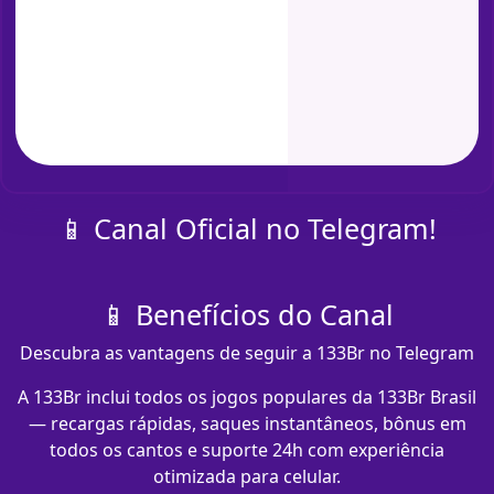
📱 Canal Oficial no Telegram!
📱 Benefícios do Canal
Descubra as vantagens de seguir a 133Br no Telegram
A 133Br inclui todos os jogos populares da 133Br Brasil
— recargas rápidas, saques instantâneos, bônus em
todos os cantos e suporte 24h com experiência
otimizada para celular.