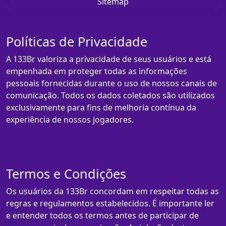
Sitemap
Políticas de Privacidade
A 133Br valoriza a privacidade de seus usuários e está
empenhada em proteger todas as informações
pessoais fornecidas durante o uso de nossos canais de
comunicação. Todos os dados coletados são utilizados
exclusivamente para fins de melhoria contínua da
experiência de nossos jogadores.
Termos e Condições
Os usuários da 133Br concordam em respeitar todas as
regras e regulamentos estabelecidos. É importante ler
e entender todos os termos antes de participar de