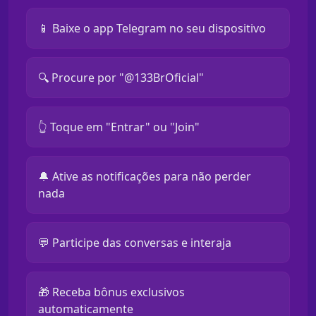
📱 Baixe o app Telegram no seu dispositivo
🔍 Procure por "@133BrOficial"
👆 Toque em "Entrar" ou "Join"
🔔 Ative as notificações para não perder
nada
💬 Participe das conversas e interaja
🎁 Receba bônus exclusivos
automaticamente