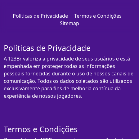
Políticas de Privacidade
Termos e Condições
Sitemap
Políticas de Privacidade
A 123Br valoriza a privacidade de seus usuários e está
empenhada em proteger todas as informações
pessoais fornecidas durante o uso de nossos canais de
comunicação. Todos os dados coletados são utilizados
exclusivamente para fins de melhoria contínua da
experiência de nossos jogadores.
Termos e Condições