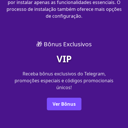
por instalar apenas as funcionalidades essenciais. O
processo de instalação também oferece mais opções
de configuração.
🎁 Bônus Exclusivos
VIP
Receba bônus exclusivos do Telegram,
promoções especiais e códigos promocionais
únicos!
Ver Bônus