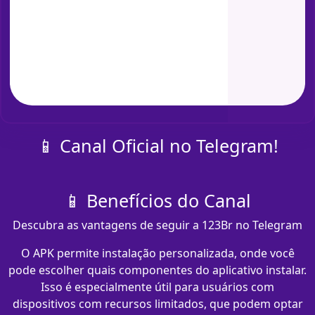
📱 Canal Oficial no Telegram!
📱 Benefícios do Canal
Descubra as vantagens de seguir a 123Br no Telegram
O APK permite instalação personalizada, onde você
pode escolher quais componentes do aplicativo instalar.
Isso é especialmente útil para usuários com
dispositivos com recursos limitados, que podem optar