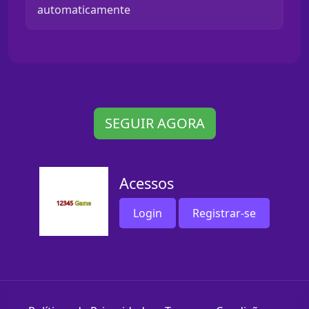
automaticamente
SEGUIR AGORA
Acessos
Login
Registrar-se