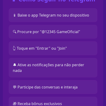
📱 Baixe o app Telegram no seu dispositivo
🔍 Procure por "@12345 GameOficial"
👆 Toque em "Entrar" ou "Join"
🔔 Ative as notificações para não perder
nada
💬 Participe das conversas e interaja
🎁 Receba bônus exclusivos