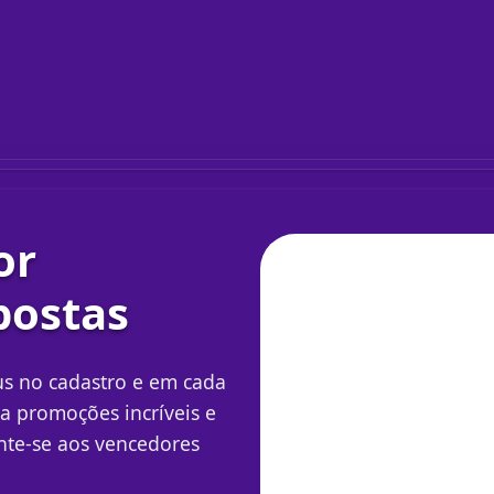
or
postas
us no cadastro e em cada
a promoções incríveis e
unte-se aos vencedores