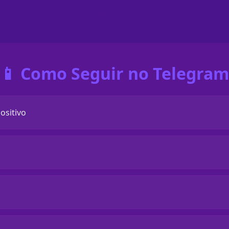
📱 Como Seguir no Telegram
ositivo