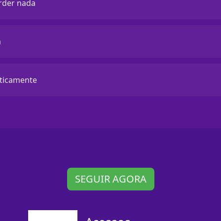
erder nada
a
aticamente
SEGUIR AGORA