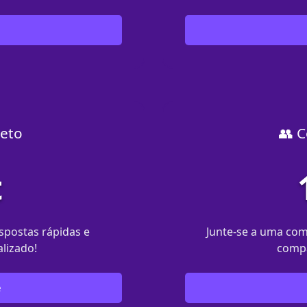
reto
👥 
t
espostas rápidas e
Junte-se a uma com
lizado!
compa
e