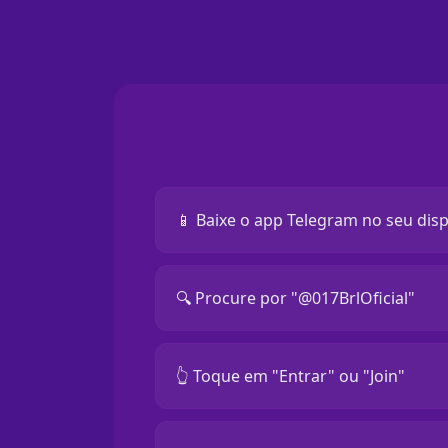
📱 Baixe o app Telegram no seu disp
🔍 Procure por "@017BrlOficial"
👆 Toque em "Entrar" ou "Join"