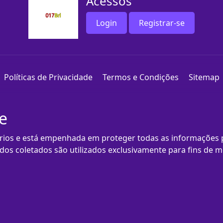
Acessos
Login
Registrar-se
Políticas de Privacidade
Termos e Condições
Sitemap
de
uários e está empenhada em proteger todas as informações 
os coletados são utilizados exclusivamente para fins de m