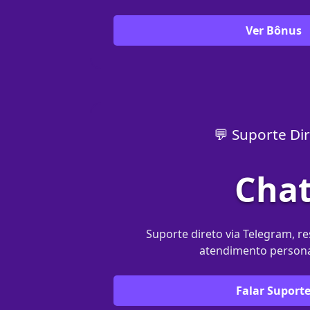
Ver Bônus
💬 Suporte Di
Cha
Suporte direto via Telegram, r
atendimento persona
Falar Suport