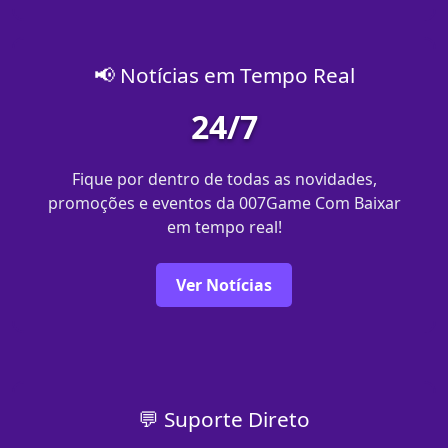
📢 Notícias em Tempo Real
24/7
Fique por dentro de todas as novidades,
promoções e eventos da 007Game Com Baixar
em tempo real!
Ver Notícias
💬 Suporte Direto